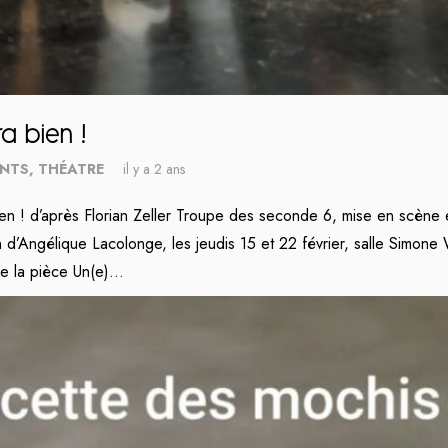
ra bien !
NTS
,
THÉATRE
il y a 2 ans
bien ! d’après Florian Zeller Troupe des seconde 6, mise en scène 
 d’Angélique Lacolonge, les jeudis 15 et 22 février, salle Simone 
e la pièce Un(e)…