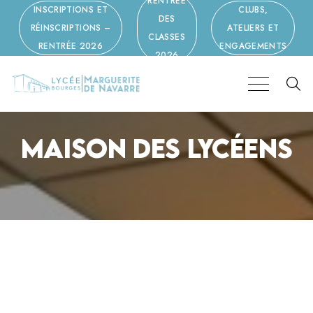
RENTRÉE
INSCRIPTIONS ET
CLUBS,
DES
RÉINSCRIPTIONS –
ATELIERS ET
CLASSES
RENTRÉE 2026
ENGAGEMENTS
2026
MAISON DES LYCÉENS