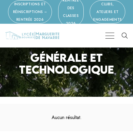
RENTRÉE
INSCRIPTIONS ET
CLUBS,
DES
RÉINSCRIPTIONS –
ATELIERS ET
CLASSES
RENTRÉE 2026
ENGAGEMENTS
2026
GÉNÉRALE ET
TECHNOLOGIQUE
Aucun résultat.