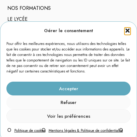
NOS FORMATIONS
LE LYCÉE
VIE DE L’ÉLÈVE
Gérer le consentement
LES ÉLÈVES S’ENGAGENT
Pour offrir les meilleures expériences, nous utilisons des technologies telles
que les cookies pour stocker et/ou accéder aux informations des appareils. Le
À L’INTERNATIONAL
fait de consentir à ces technologies nous permettra de traiter des données
telles que le comportement de navigation ou les ID uniques sur ce site. Le fait
ACCÈS RAPIDE
de ne pas consentir ou de retirer son consentement peut avoir un effet
négatif sur certaines caractéristiques et fonctions.
ACCÈS À L’ENT
Accepter
PARCOURSUP
Refuser
CONTACTEZ-NOUS
Voir les préférences
RÈGLEMENT INTÉRIEUR
Politique de cookies
Mentions légales & Politique de confidentialité